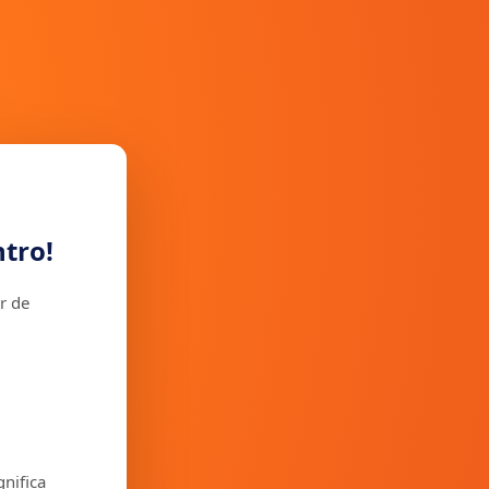
tro!
r de
gnifica