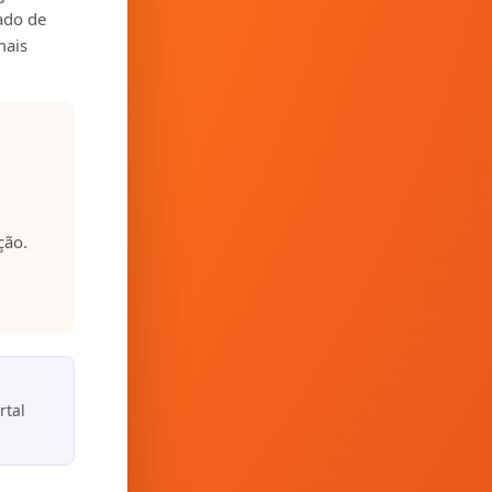
zado de
mais
ção.
rtal