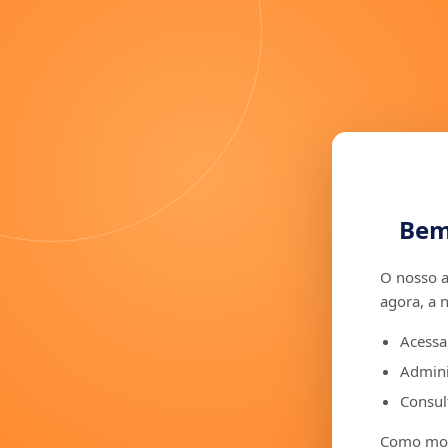
Bem
O nosso a
agora, a 
Acessa
Admini
Consult
Como moto