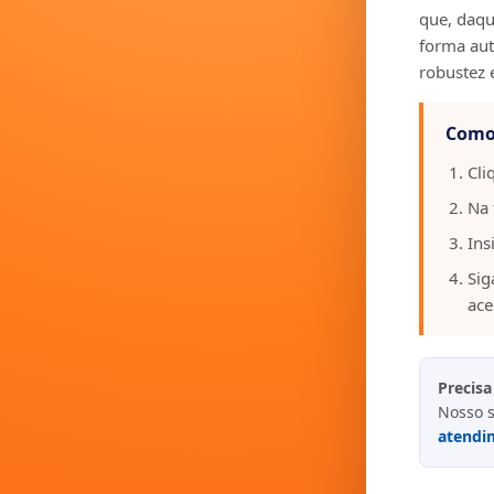
que, daqui
forma aut
robustez 
Como 
Cli
Na 
Ins
Sig
ace
Precisa
Nosso s
atendi