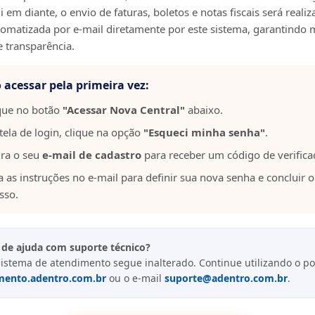
 em diante, o envio de faturas, boletos e notas fiscais será reali
omatizada por e-mail diretamente por este sistema, garantindo 
e transparência.
acessar pela primeira vez:
que no botão
"Acessar Nova Central"
abaixo.
tela de login, clique na opção
"Esqueci minha senha"
.
ira o seu
e-mail de cadastro
para receber um código de verifica
a as instruções no e-mail para definir sua nova senha e concluir o
sso.
 de ajuda com suporte técnico?
istema de atendimento segue inalterado. Continue utilizando o po
mento.adentro.com.br
ou o e-mail
suporte@adentro.com.br
.