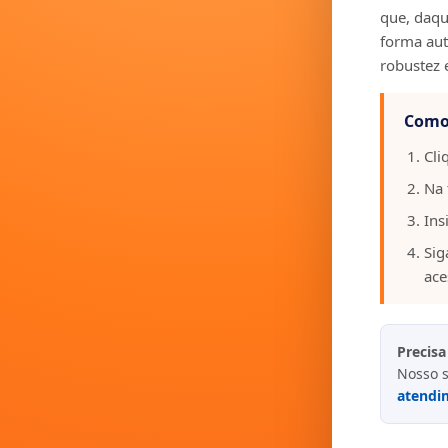
que, daqui
forma aut
robustez 
Como 
Cli
Na 
Ins
Sig
ace
Precisa
Nosso s
atendi