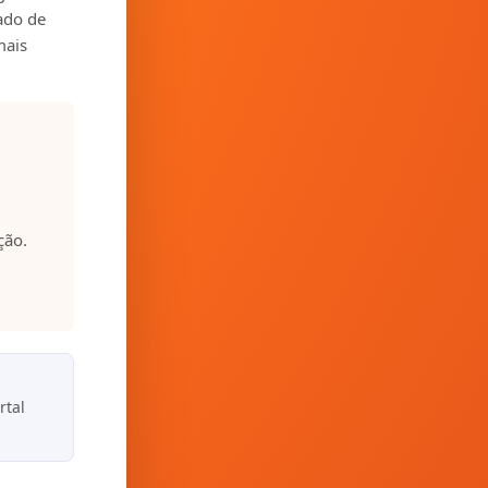
zado de
mais
ção.
rtal