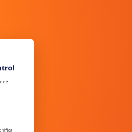
tro!
r de
gnifica