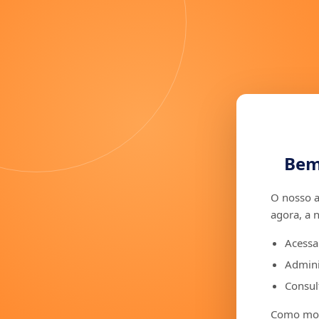
Bem
O nosso a
agora, a 
Acessa
Admini
Consult
Como moto