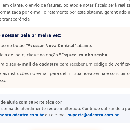
 em diante, o envio de faturas, boletos e notas fiscais será reali
omatizada por e-mail diretamente por este sistema, garantindo 
e transparência.
acessar pela primeira vez:
que no botão
"Acessar Nova Central"
abaixo.
tela de login, clique na opção
"Esqueci minha senha"
.
ira o seu
e-mail de cadastro
para receber um código de verifica
a as instruções no e-mail para definir sua nova senha e concluir o
sso.
 de ajuda com suporte técnico?
istema de atendimento segue inalterado. Continue utilizando o po
mento.adentro.com.br
ou o e-mail
suporte@adentro.com.br
.