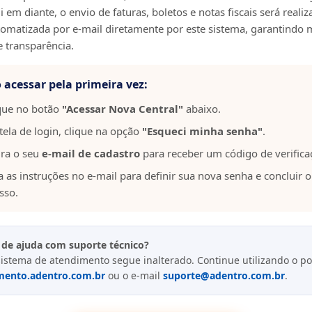
 em diante, o envio de faturas, boletos e notas fiscais será reali
omatizada por e-mail diretamente por este sistema, garantindo 
e transparência.
acessar pela primeira vez:
que no botão
"Acessar Nova Central"
abaixo.
tela de login, clique na opção
"Esqueci minha senha"
.
ira o seu
e-mail de cadastro
para receber um código de verifica
a as instruções no e-mail para definir sua nova senha e concluir o
sso.
 de ajuda com suporte técnico?
istema de atendimento segue inalterado. Continue utilizando o po
mento.adentro.com.br
ou o e-mail
suporte@adentro.com.br
.