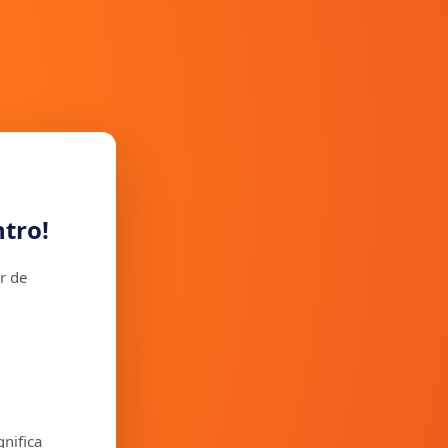
tro!
r de
gnifica