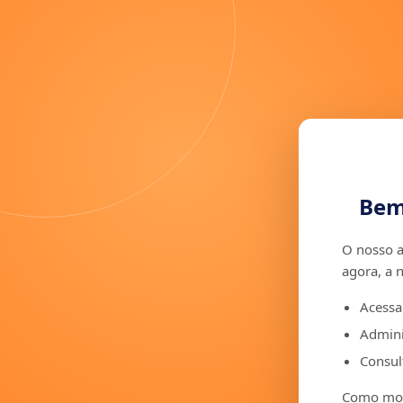
Bem
O nosso a
agora, a 
Acessa
Admini
Consult
Como moto