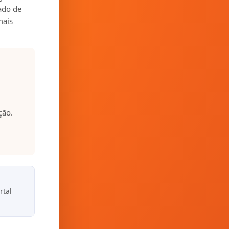
zado de
mais
ção.
rtal