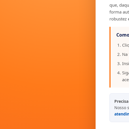
que, daqui
forma aut
robustez 
Como 
Cli
Na 
Ins
Sig
ace
Precisa
Nosso s
atendi