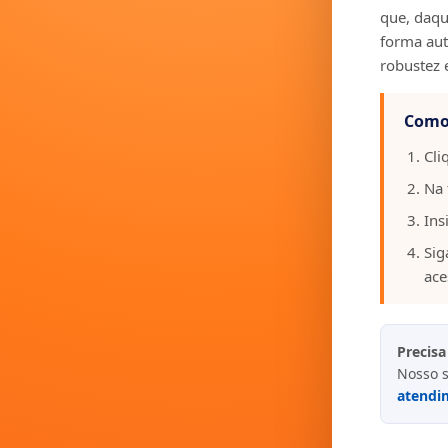
que, daqui
forma aut
robustez 
Como 
Cli
Na 
Ins
Sig
ace
Precisa
Nosso s
atendi