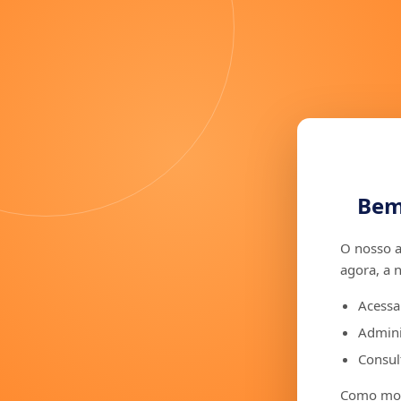
Bem
O nosso a
agora, a 
Acessa
Admini
Consult
Como moto