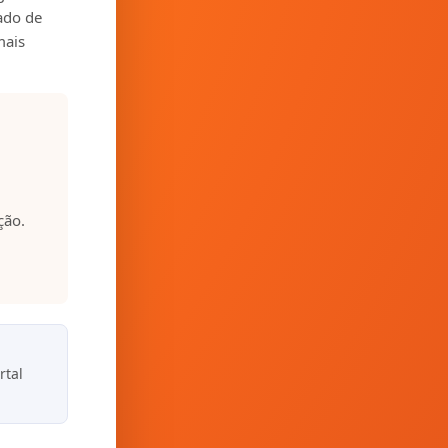
zado de
mais
ção.
rtal