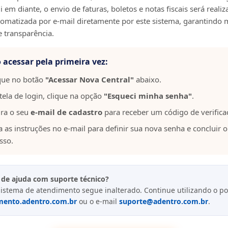
 em diante, o envio de faturas, boletos e notas fiscais será reali
omatizada por e-mail diretamente por este sistema, garantindo 
e transparência.
acessar pela primeira vez:
que no botão
"Acessar Nova Central"
abaixo.
tela de login, clique na opção
"Esqueci minha senha"
.
ira o seu
e-mail de cadastro
para receber um código de verifica
a as instruções no e-mail para definir sua nova senha e concluir o
sso.
 de ajuda com suporte técnico?
istema de atendimento segue inalterado. Continue utilizando o po
mento.adentro.com.br
ou o e-mail
suporte@adentro.com.br
.