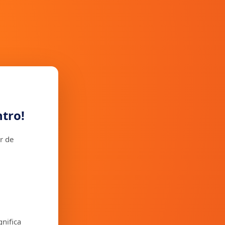
tro!
r de
gnifica