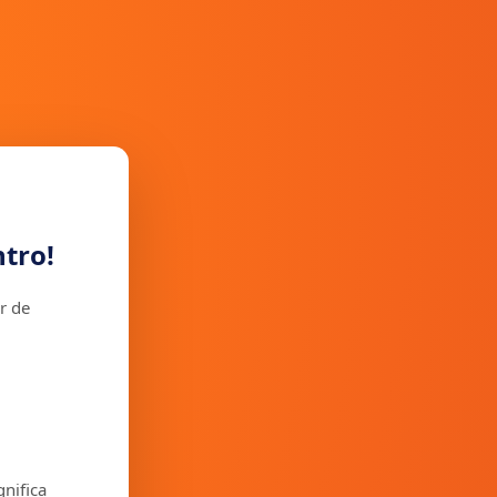
tro!
r de
gnifica