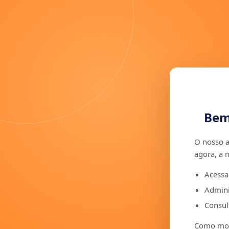
Bem
O nosso a
agora, a 
Acessa
Admini
Consult
Como moto