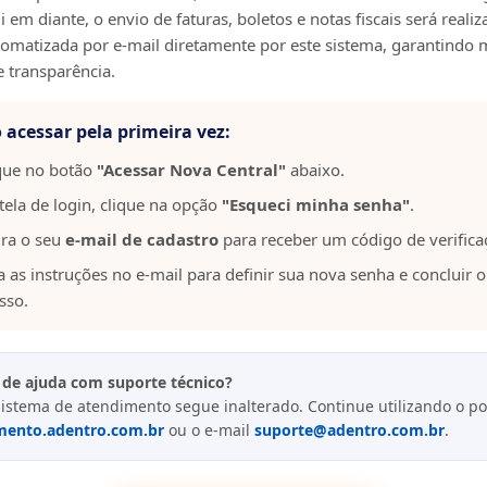
 em diante, o envio de faturas, boletos e notas fiscais será reali
omatizada por e-mail diretamente por este sistema, garantindo 
e transparência.
acessar pela primeira vez:
que no botão
"Acessar Nova Central"
abaixo.
tela de login, clique na opção
"Esqueci minha senha"
.
ira o seu
e-mail de cadastro
para receber um código de verifica
a as instruções no e-mail para definir sua nova senha e concluir o
sso.
 de ajuda com suporte técnico?
istema de atendimento segue inalterado. Continue utilizando o po
mento.adentro.com.br
ou o e-mail
suporte@adentro.com.br
.