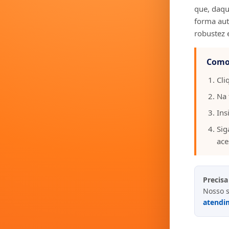
que, daqui
forma aut
robustez 
Como 
Cli
Na 
Ins
Sig
ace
Precisa
Nosso s
atendi