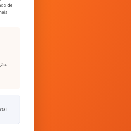
zado de
mais
ção.
rtal