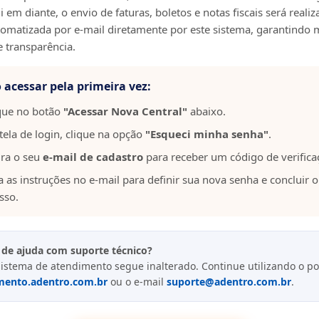
 em diante, o envio de faturas, boletos e notas fiscais será reali
omatizada por e-mail diretamente por este sistema, garantindo 
e transparência.
acessar pela primeira vez:
que no botão
"Acessar Nova Central"
abaixo.
tela de login, clique na opção
"Esqueci minha senha"
.
ira o seu
e-mail de cadastro
para receber um código de verifica
a as instruções no e-mail para definir sua nova senha e concluir o
sso.
 de ajuda com suporte técnico?
istema de atendimento segue inalterado. Continue utilizando o po
mento.adentro.com.br
ou o e-mail
suporte@adentro.com.br
.