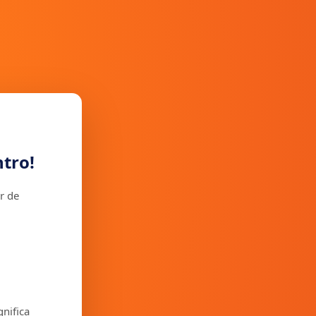
tro!
r de
gnifica