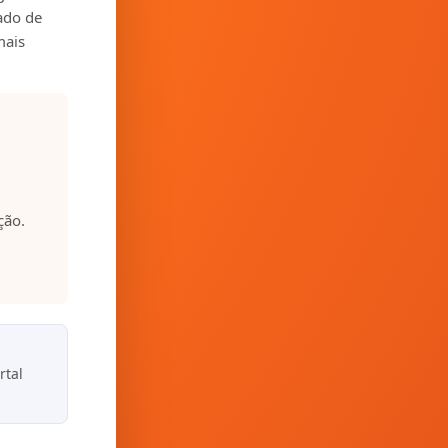
zado de
mais
ção.
rtal