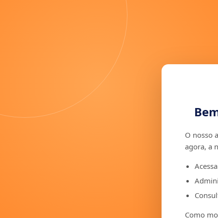
Bem
O nosso a
agora, a 
Acessa
Admini
Consult
Como moto