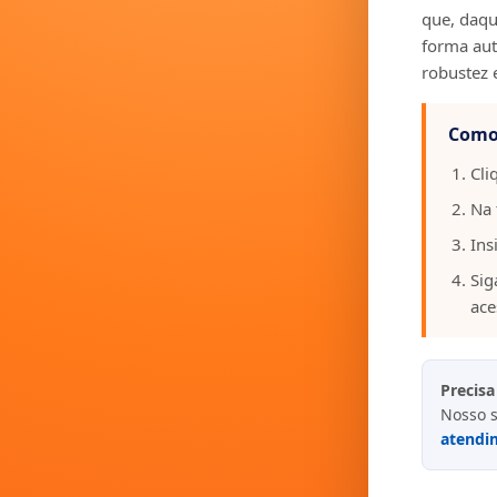
que, daqui
forma aut
robustez 
Como 
Cli
Na 
Ins
Sig
ace
Precisa
Nosso s
atendi