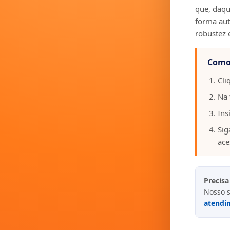
que, daqui
forma aut
robustez 
Como 
Cli
Na 
Ins
Sig
ace
Precisa
Nosso s
atendi