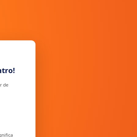
tro!
r de
gnifica