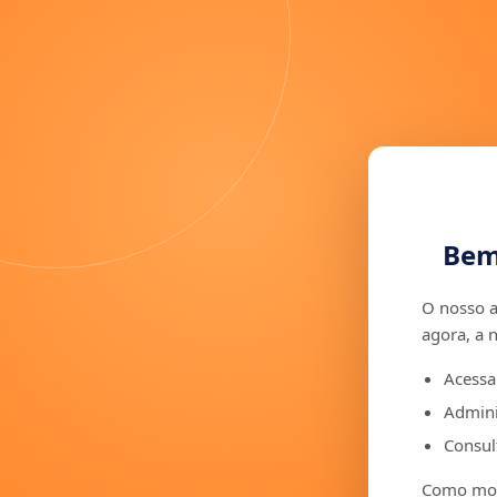
Bem
O nosso a
agora, a 
Acessa
Admini
Consult
Como moto