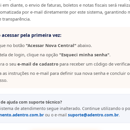
 em diante, o envio de faturas, boletos e notas fiscais será reali
omatizada por e-mail diretamente por este sistema, garantindo 
e transparência.
acessar pela primeira vez:
que no botão
"Acessar Nova Central"
abaixo.
tela de login, clique na opção
"Esqueci minha senha"
.
ira o seu
e-mail de cadastro
para receber um código de verifica
a as instruções no e-mail para definir sua nova senha e concluir o
sso.
 de ajuda com suporte técnico?
istema de atendimento segue inalterado. Continue utilizando o po
mento.adentro.com.br
ou o e-mail
suporte@adentro.com.br
.