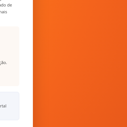
zado de
mais
ção.
rtal